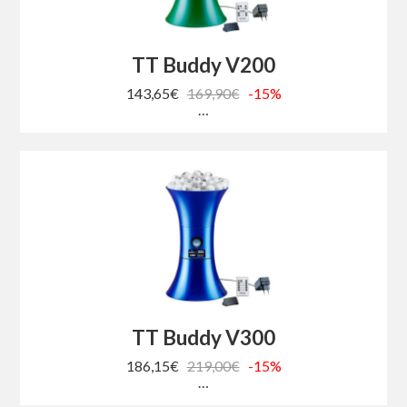
TT Buddy V200
143,65€
169,90€
-15%
…
TT Buddy V300
186,15€
219,00€
-15%
…