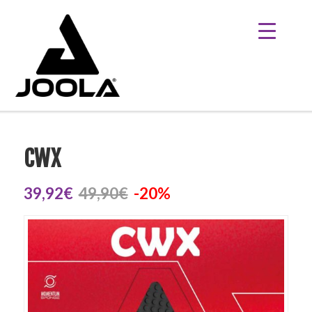
CWX
39,92€
49,90€
-20%