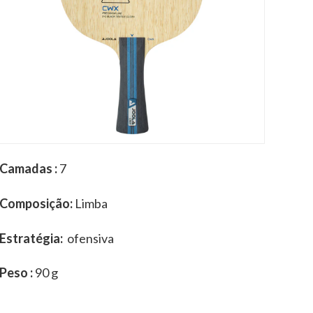
Camadas :
7
Composição:
Limba
Estratégia:
ofensiva
Peso :
90 g