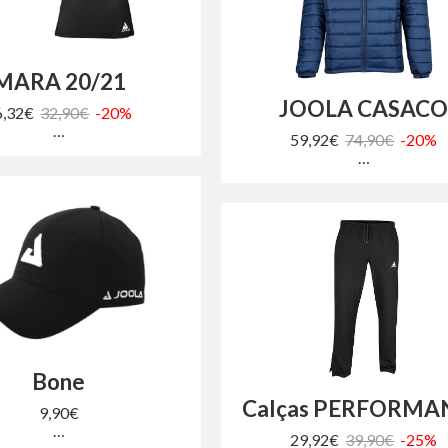
MARA 20/21
JOOLA CASAC
6,32€
32,90€
-20%
…
59,92€
74,90€
-20%
…
Bone
Calças PERFORMA
9,90€
…
29,92€
39,90€
-25%