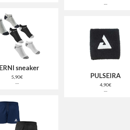
…
ERNI sneaker
PULSEIRA
5,90€
…
4,90€
…