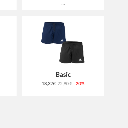
…
Basic
18,32€
22,90 €
-20%
…