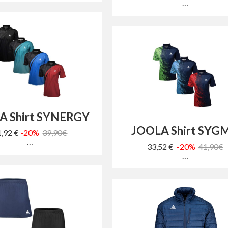
…
A Shirt SYNERGY
JOOLA Shirt SYG
1,92 €
-20%
39,90€
…
33,52 €
-20%
41,90€
…