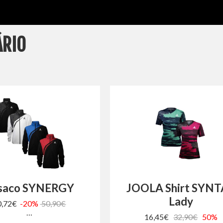
ÁRIO
saco SYNERGY
JOOLA Shirt SYN
Lady
0,72€
-20%
50,90€
…
16,45€
32,90€
50%