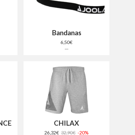
O
Bandanas
6,50€
…
NCE
CHILAX
26,32€
32,90€
-20%