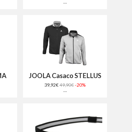
…
MA
JOOLA Casaco STELLUS
39,92€
49,90€
-20%
…