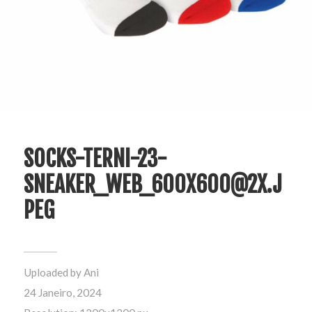
SOCKS-TERNI-23-
SNEAKER_WEB_600X600@2X.J
PEG
Uploaded by
Ani
24 Janeiro, 2024