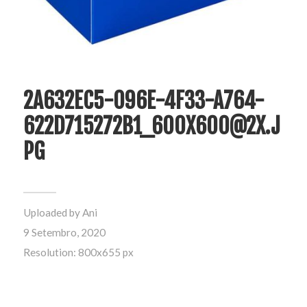
2A632EC5-096E-4F33-A764-
622D715272B1_600X600@2X.J
PG
Uploaded by
Ani
9 Setembro, 2020
Resolution: 800x655 px